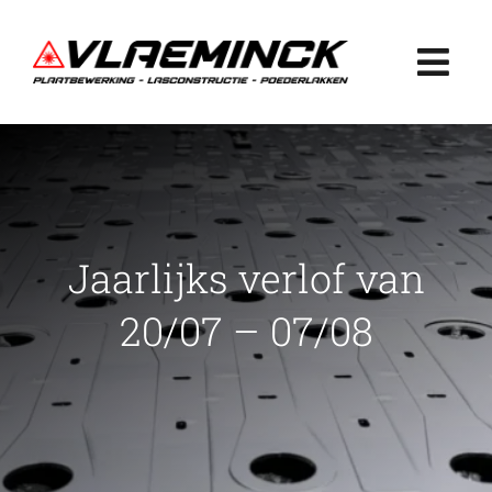
Ga
naar
Togg
inhoud
Navi
Home
Plaatbewerking
Jaarlijks verlof van
Lasconstructie
20/07 – 07/08
Poederlakken
Projecten